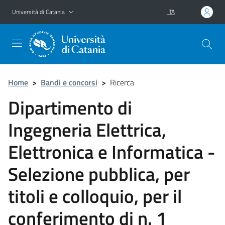
Vai al contenuto principale
Vai al menu di navigazione
Università di Catania
ITA
Home
>
Bandi e concorsi
>
Ricerca
Dipartimento di
Ingegneria Elettrica,
Elettronica e Informatica -
Selezione pubblica, per
titoli e colloquio, per il
conferimento di n. 1