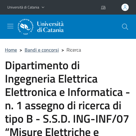
Vai al contenuto principale
Vai al menu di navigazione
Università di Catania
ITA
Home
>
Bandi e concorsi
>
Ricerca
Dipartimento di
Ingegneria Elettrica
Elettronica e Informatica -
n. 1 assegno di ricerca di
tipo B - S.S.D. ING-INF/07
“Misure Elettriche e