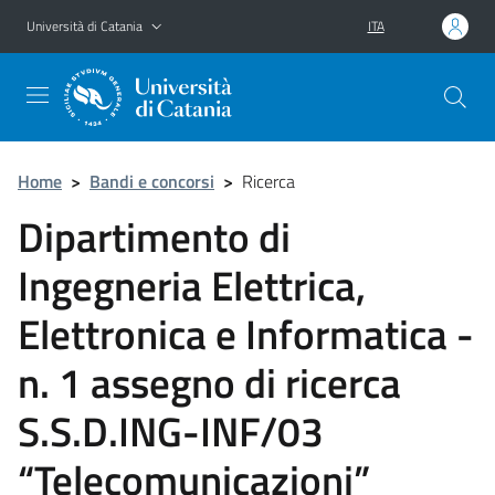
Vai al contenuto principale
Vai al menu di navigazione
Università di Catania
ITA
Home
>
Bandi e concorsi
>
Ricerca
Dipartimento di
Ingegneria Elettrica,
Elettronica e Informatica -
n. 1 assegno di ricerca
S.S.D.ING-INF/03
“Telecomunicazioni”