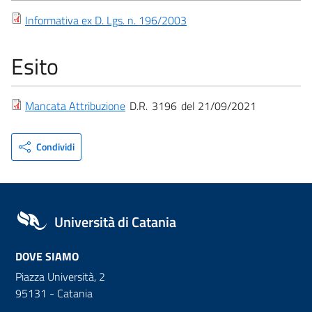
Informativa ex D. Lgs. n. 196/2003
Esito
Mancata Attribuzione
D.R.
3196
21/09/2021
Condividi
Università di Catania
DOVE SIAMO
Piazza Università, 2
95131 - Catania