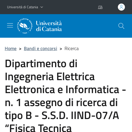
Vai al contenuto principale
Vai al menu di navigazione
Università di Catania
ITA
Home
>
Bandi e concorsi
>
Ricerca
Dipartimento di
Ingegneria Elettrica
Elettronica e Informatica -
n. 1 assegno di ricerca di
tipo B - S.S.D. IIND-07/A
“Fisica Tecnica