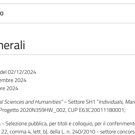
TO
erali
02/12/2024
icembre 2024
bre 2024
al Sciences and Humanities”
– Settore SH1 “
Individuals, Ma
 Progetto 2020N359HW_002, CUP E63C20011180001;
Selezione pubblica, per titoli e colloquio, per il conferimen
’art. 22, comma 4, lett. b), della L. n. 240/2010 - settore co