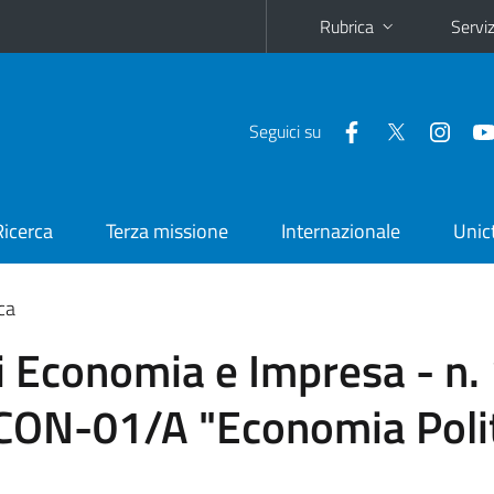
Rubrica
Serviz
Seguici su
Ricerca
Terza missione
Internazionale
Unic
ca
 Economia e Impresa - n. 
 ECON-01/A "Economia Poli