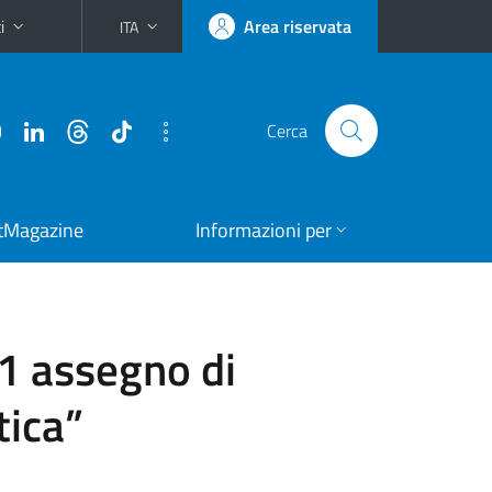
i
Area riservata
ITA
Cerca
tMagazine
Informazioni per
1 assegno di
tica”