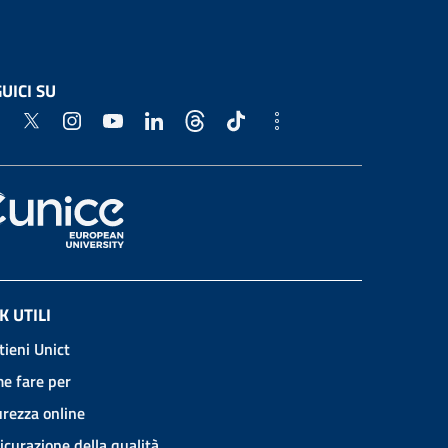
UICI SU
K UTILI
tieni Unict
e fare per
urezza online
icurazione della qualità