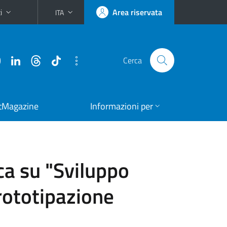
i
Area riservata
ITA
Cerca
tMagazine
Informazioni per
ca su "Sviluppo
prototipazione