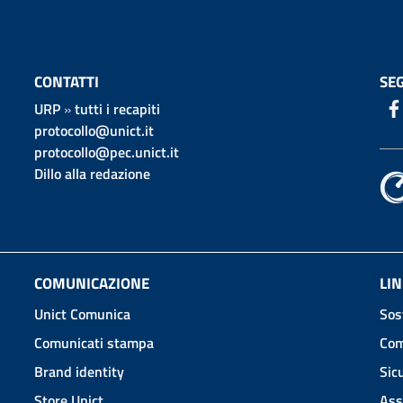
CONTATTI
SEG
URP
»
tutti i recapiti
protocollo@unict.it
protocollo@pec.unict.it
Dillo alla redazione
COMUNICAZIONE
LIN
Unict Comunica
Sos
Comunicati stampa
Com
Brand identity
Sic
Store Unict
Ass