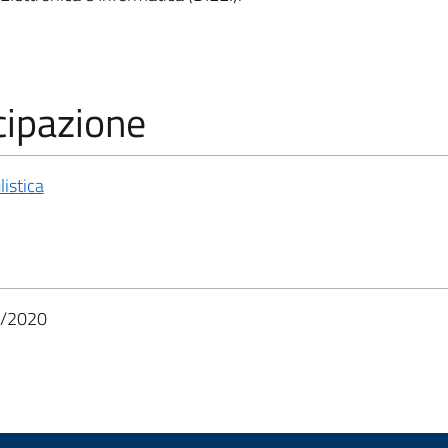
cipazione
istica
/2020