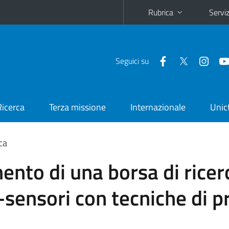
Rubrica
Serviz
Seguici su
Ricerca
Terza missione
Internazionale
Unic
ca
ento di una borsa di ricer
o-sensori con tecniche di 