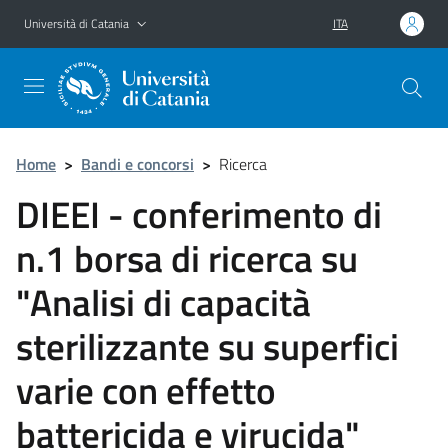
Vai al contenuto principale
Vai al menu di navigazione
Università di Catania
ITA
Home
>
Bandi e concorsi
>
Ricerca
DIEEI - conferimento di
n.1 borsa di ricerca su
"Analisi di capacità
sterilizzante su superfici
varie con effetto
battericida e virucida"