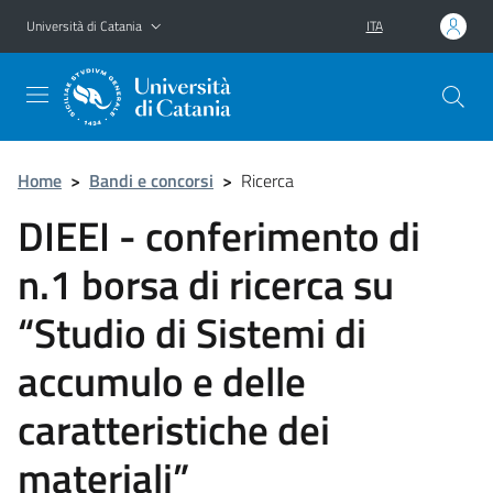
Vai al contenuto principale
Vai al menu di navigazione
Università di Catania
ITA
Home
>
Bandi e concorsi
>
Ricerca
DIEEI - conferimento di
n.1 borsa di ricerca su
“Studio di Sistemi di
accumulo e delle
caratteristiche dei
materiali”