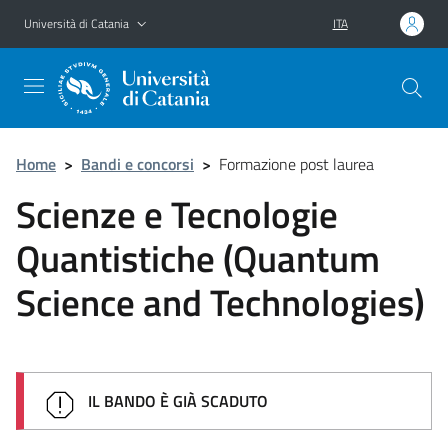
Vai al contenuto principale
Vai al menu di navigazione
Università di Catania
ITA
Home
>
Bandi e concorsi
>
Formazione post laurea
Scienze e Tecnologie
Quantistiche (Quantum
Science and Technologies)
IL BANDO È GIÀ SCADUTO