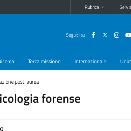
Rubrica
Serviz
Seguici su
Ricerca
Terza missione
Internazionale
Unic
zione post laurea
sicologia forense
TO