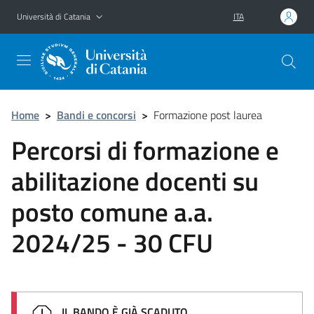
Vai al contenuto principale
Vai al menu di navigazione
Università di Catania
ITA
Home
>
Bandi e concorsi
>
Formazione post laurea
Percorsi di formazione e
abilitazione docenti su
posto comune a.a.
2024/25 - 30 CFU
IL BANDO È GIÀ SCADUTO