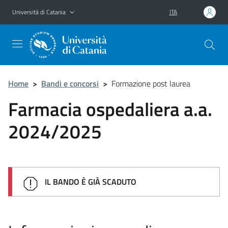
Vai al contenuto principale
Vai al menu di navigazione
Università di Catania
ITA
Home
>
Bandi e concorsi
>
Formazione post laurea
Farmacia ospedaliera a.a.
2024/2025
IL BANDO È GIÀ SCADUTO