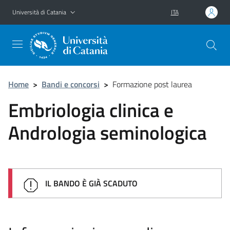
Vai al contenuto principale
Vai al menu di navigazione
Università di Catania
ITA
Home
>
Bandi e concorsi
>
Formazione post laurea
Embriologia clinica e
Andrologia seminologica
IL BANDO È GIÀ SCADUTO