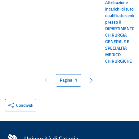
Attribuzione
incarichi di tutor
qualificato senior
presso il
DIPARTIMENTO D
CHIRURGIA
GENERALE E
SPECIALITA'
MEDICO-
CHIRURGICHE
Pagina
1
pagina precedente
pagina seguente
Condividi
Università di Catania