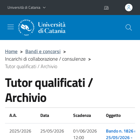
Vai al contenuto principale
Vai al menu di navigazione
Università di Catania
ITA
Home
>
Bandi e concorsi
>
Incarichi di collaborazione / consulenze
>
Tutor qualificati / Archivio
Tutor qualificati /
Archivio
A.A.
Data
Scadenza
Oggetto
2025/2026
25/05/2026
01/06/2026
Bando n. 1826 de
12:00
25/05/2026 -