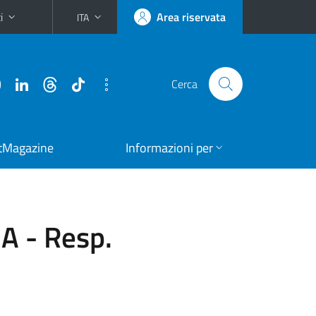
i
Area riservata
ITA
Cerca
tMagazine
Informazioni per
GA - Resp.