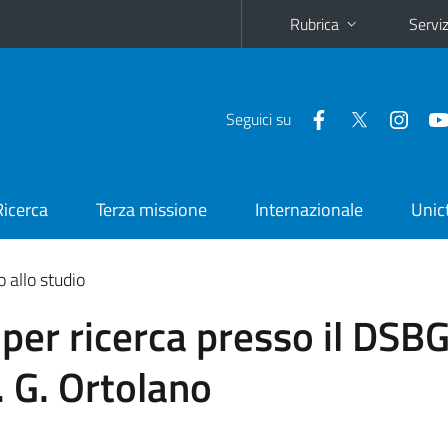
Rubrica
Serviz
Seguici su
Ricerca
Terza missione
Internazionale
Unic
o allo studio
 per ricerca presso il DSB
. G. Ortolano