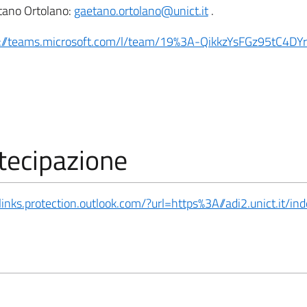
tano Ortolano:
gaetano.ortolano@unict.it
.
://teams.microsoft.com/l/team/19%3A-QikkzYsFGz95tC4DYr
tecipazione
elinks.protection.outlook.com/?url=https%3A//adi2.unict.it/in