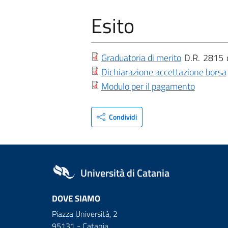
Esito
Graduatoria di merito
D.R.
2815
Dichiarazione accettazione borsa
Modulo per il pagamento
Condividi
Università di Catania
DOVE SIAMO
Piazza Università, 2
95131 - Catania