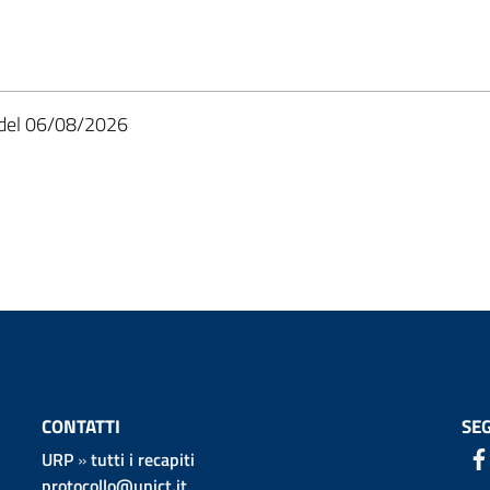
06/08/2026
CONTATTI
SEG
URP
»
tutti i recapiti
protocollo@unict.it