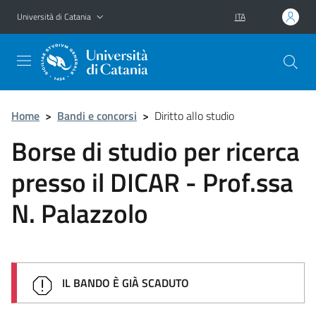
Vai al contenuto principale
Vai al menu di navigazione
Università di Catania
ITA
Home
>
Bandi e concorsi
>
Diritto allo studio
Borse di studio per ricerca
presso il DICAR - Prof.ssa
N. Palazzolo
IL BANDO È GIÀ SCADUTO