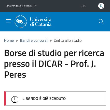
Vai al contenuto principale
Vai al menu di navigazione
Università di Catania
ITA
Home
>
Bandi e concorsi
>
Diritto allo studio
Borse di studio per ricerca
presso il DICAR - Prof. J.
Peres
IL BANDO È GIÀ SCADUTO