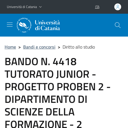
Vai al contenuto principale
Vai al menu di navigazione
Università di Catania
ITA
Home
>
Bandi e concorsi
>
Diritto allo studio
BANDO N. 4418
TUTORATO JUNIOR -
PROGETTO PROBEN 2 -
DIPARTIMENTO DI
SCIENZE DELLA
FORMAZIONE - 2