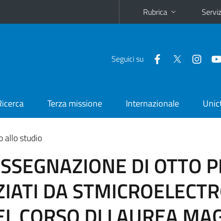
Rubrica
Serviz
Seguici su
Ricerca
Terza missione
Internazionale
Unic
o allo studio
ASSEGNAZIONE DI OTTO P
ZIATI DA STMICROELECTR
L CORSO DI LAUREA MAG