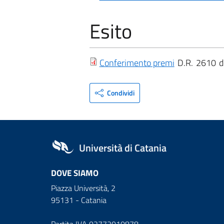
Esito
Conferimento premi
D.R.
2610
Condividi
Università di Catania
DOVE SIAMO
Piazza Università, 2
95131 - Catania