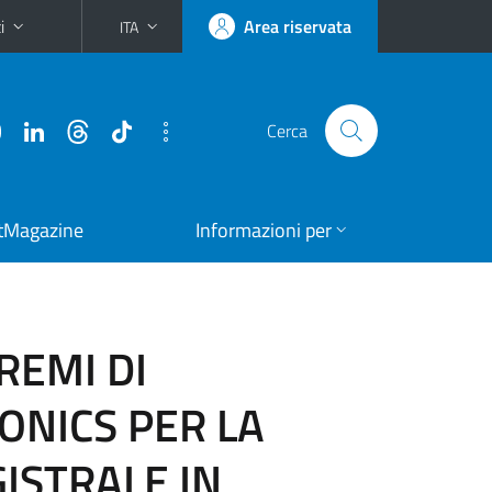
i
Area riservata
ITA
Cerca
tMagazine
Informazioni per
REMI DI
ONICS PER LA
ISTRALE IN