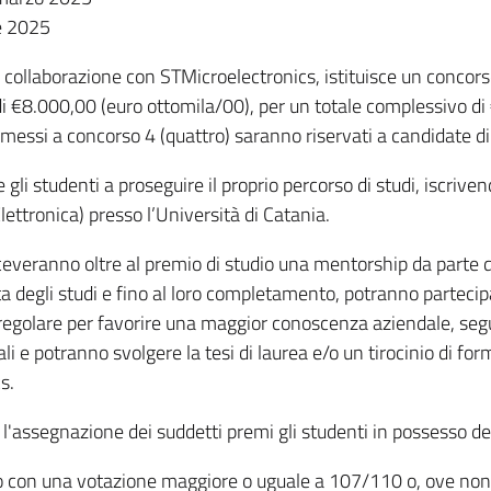
le 2025
in collaborazione con STMicroelectronics, istituisce un concors
 di €8.000,00 (euro ottomila/00), per un totale complessivo d
messi a concorso 4 (quattro) saranno riservati a candidate d
 gli studenti a proseguire il proprio percorso di studi, iscrive
ettronica) presso l’Università di Catania.
iceveranno oltre al premio di studio una mentorship da parte d
a degli studi e fino al loro completamento, potranno partecip
egolare per favorire una maggior conoscenza aziendale, segui
li e potranno svolgere la tesi di laurea e/o un tirocinio di f
s.
'assegnazione dei suddetti premi gli studenti in possesso dei
llo con una votazione maggiore o uguale a 107/110 o, ove non a