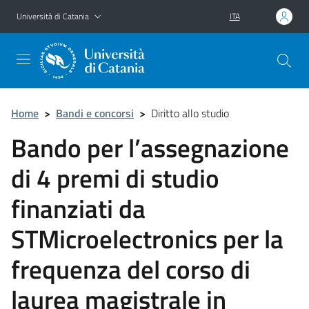
Vai al contenuto principale
Vai al menu di navigazione
Università di Catania
ITA
Home
>
Bandi e concorsi
>
Diritto allo studio
Bando per l’assegnazione
di 4 premi di studio
finanziati da
STMicroelectronics per la
frequenza del corso di
laurea magistrale in