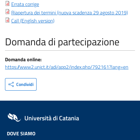
Errata corrige
Riapertura dei termini (nuova scadenza 29 agosto 2019)
Call (English version)
Domanda di partecipazione
Domanda online:
https://www2.unict.it/adi/app2/index.php/792161?lang=en
Condividi
Università di Catania
DOVE SIAMO