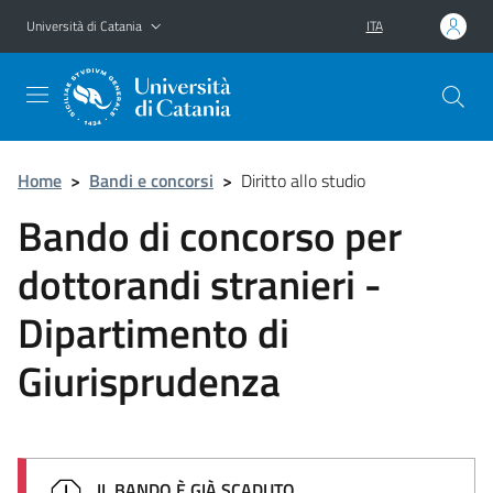
Vai al contenuto principale
Vai al menu di navigazione
Università di Catania
ITA
Home
>
Bandi e concorsi
>
Diritto allo studio
Bando di concorso per
dottorandi stranieri -
Dipartimento di
Giurisprudenza
IL BANDO È GIÀ SCADUTO