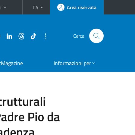
i
Area riservata
ITA
Cerca
tMagazine
Informazioni per
rutturali
Padre Pio da
cadenza