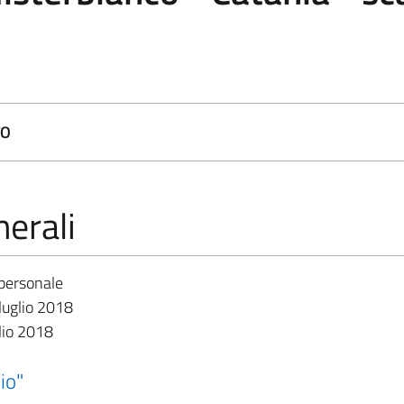
TO
erali
personale
luglio 2018
lio 2018
io"