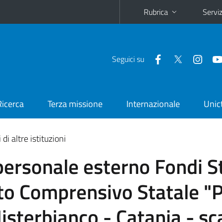
Rubrica
Serviz
Seguici su
Ricerca
Terza missione
Internazionale
Unic
di altre istituzioni
ersonale esterno Fondi St
uto Comprensivo Statale "
Misterbianco - Catania - s