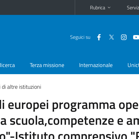
Rubrica
Serviz
Seguici su
Ricerca
Terza missione
Internazionale
Unic
di altre istituzioni
ali europei programma ope
 la scuola,competenze e a
o"-Istituto comprensivo "