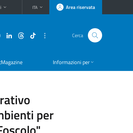
i
Area riservata
ITA
Cerca
tMagazine
Informazioni per
rativo
mbienti per
Foscolo"