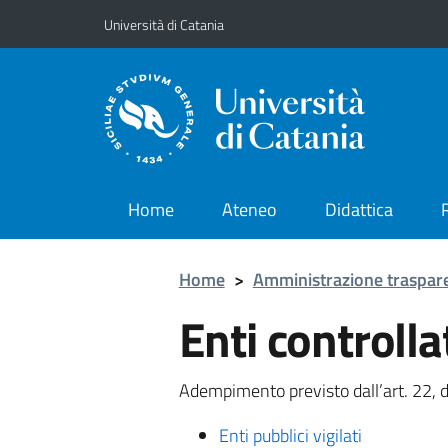
Vai al contenuto principale
Vai al menu di navigazione
Università di Catania
Home
Ateneo
Didattica
Home
>
Amministrazione traspar
Enti controlla
Adempimento previsto dall’art. 22, d
Enti pubblici vigilati