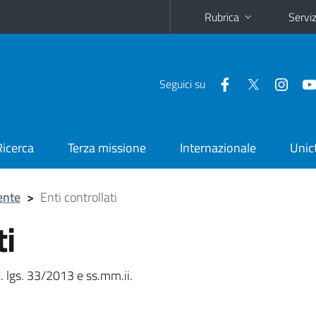
Rubrica
Serviz
Seguici su
Ricerca
Terza missione
Internazionale
Unic
ente
>
Enti controllati
ti
. lgs. 33/2013 e ss.mm.ii.