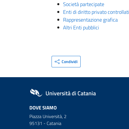
Società partecipate
Enti di diritto privato controllat
Rappresentazione grafica
Altri Enti pubblici
Condividi
Università di Catania
DOVE SIAMO
Piazza Università, 2
95131 - Catania