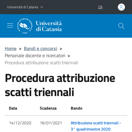
Vai al contenuto principale
Vai al menu di navigazione
Università di Catania
ITA
Home
>
Bandi e concorsi
>
Personale docente e ricercatori
>
Procedura attribuzione scatti triennali
Procedura attribuzione
scatti triennali
Data
Scadenza
Bando
14/12/2020
16/01/2021
Attribuzione scatti triennali -
3° quadrimestre 2020