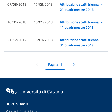
07/08/2018
17/09/2018
Attribuzione scatti triennali -
2° quadrimestre 2018
10/04/2018
16/05/2018
Attribuzione scatti triennali -
1° quadrimestre 2018
21/12/2017
16/01/2018
Attribuzione scatti triennali -
3° quadrimestre 2017
Pagina
1
pagina precedente
pagina seguente
Università di Catania
DOVE SIAMO
Piazza Università, 2