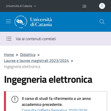
Vai al contenuto principale
Vai al menu di navigazione
Università di Catania
ITA
Vai ai contenuti correlati
Home
>
Didattica
>
Lauree e lauree magistrali 2023/2024
>
Ingegneria elettronica
Ingegneria elettronica
Il corso di studi fa riferimento a un anno
accademico precedente.
Consulta l'offerta formativa 2025/2026
.