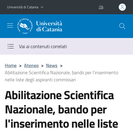
Vai al contenuto principale
Vai al menu di navigazione
Università di Catania
ITA
Vai ai contenuti correlati
Home
>
Ateneo
>
News
>
Abilitazione Scientifica Nazionale, bando per l'inserimento
nelle liste degli aspiranti commissari
Abilitazione Scientifica
Nazionale, bando per
l'inserimento nelle liste